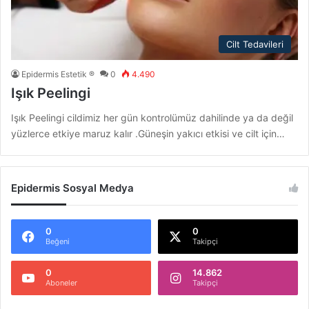
Cilt Tedavileri
Epidermis Estetik ®
0
4.490
Işık Peelingi
Işık Peelingi cildimiz her gün kontrolümüz dahilinde ya da değil
yüzlerce etkiye maruz kalır .Güneşin yakıcı etkisi ve cilt için…
Epidermis Sosyal Medya
0
0
Beğeni
Takipçi
0
14.862
Aboneler
Takipçi