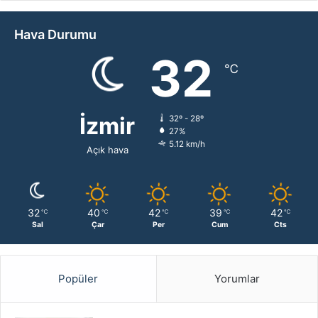
Hava Durumu
32
℃
İzmir
32º - 28º
27%
5.12 km/h
Açık hava
32
40
42
39
42
℃
℃
℃
℃
℃
Sal
Çar
Per
Cum
Cts
Popüler
Yorumlar