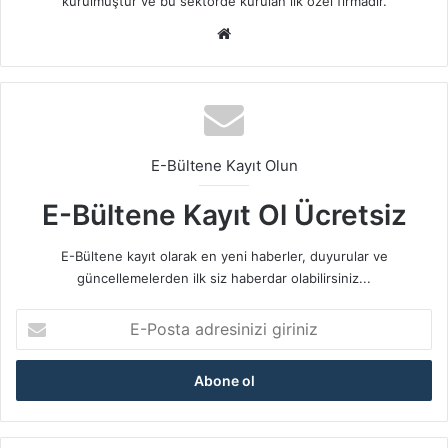
kurulmuştur ve bu sektörde kurulan ilk özel firmadır.
We
b
sit
esi
E-Bültene Kayıt Olun
E-Bültene Kayıt Ol Ücretsiz
E-Bültene kayıt olarak en yeni haberler, duyurular ve
güncellemelerden ilk siz haberdar olabilirsiniz...
E
-
P
o
s
t
a