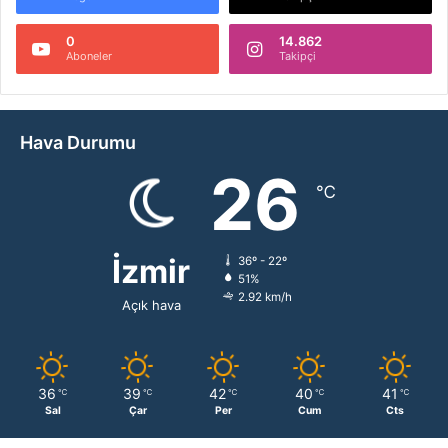
0
14.862
Aboneler
Takipçi
Hava Durumu
26
℃
İzmir
36º - 22º
51%
2.92 km/h
Açık hava
36
39
42
40
41
℃
℃
℃
℃
℃
Sal
Çar
Per
Cum
Cts