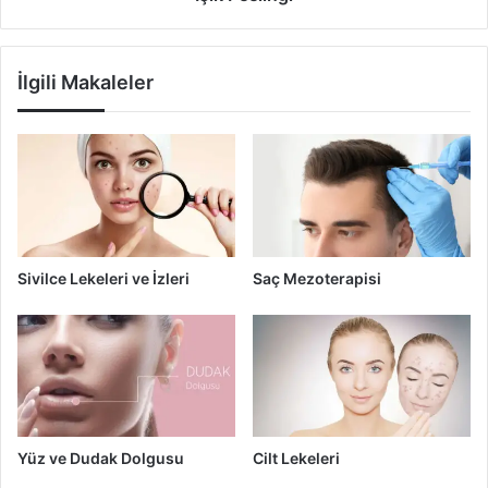
g
i
İlgili Makaleler
Sivilce Lekeleri ve İzleri
Saç Mezoterapisi
Yüz ve Dudak Dolgusu
Cilt Lekeleri