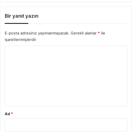
Bir yanıt yazın
E-posta adresiniz yayınlanmayacak.
Gerekli alanlar
*
ile
işaretlenmişlerdir
Y
o
r
u
m
*
Ad
*