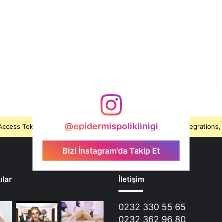
@epidermispoliklinigi
ccess Token is expired, Go to the Theme options page > Integrations, t
Bizi İnstagram'da Takip Et
ılar
İletişim
0232 330 55 65
0232 362 96 80