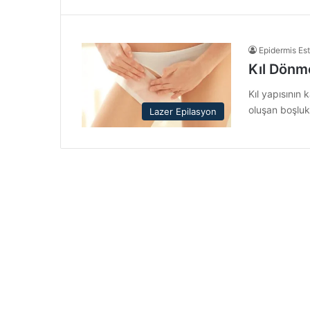
Epidermis Est
Kıl Dönme
Kıl yapısının 
oluşan boşluk 
Lazer Epilasyon