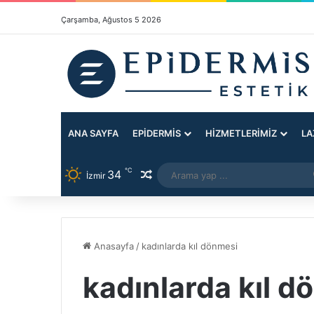
Çarşamba, Ağustos 5 2026
ANA SAYFA
EPIDERMIS
HIZMETLERIMIZ
LA
℃
34
Rastgele Makale
İzmir
Anasayfa
/
kadınlarda kıl dönmesi
kadınlarda kıl d