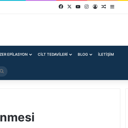
Facebook
X
YouTube
Instagram
Kayıt Ol
Rastgele 
Kenar
ZER EPILASYON
CILT TEDAVILERI
BLOG
İLETIŞIM
Arama
yap
...
önmesi