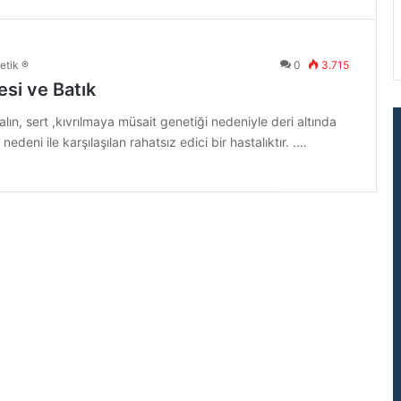
etik ®
0
3.715
si ve Batık
kalın, sert ,kıvrılmaya müsait genetiği nedeniyle deri altında
nedeni ile karşılaşılan rahatsız edici bir hastalıktır. .…