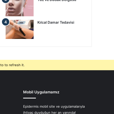
Kılcal Damar Tedavisi
o to refresh it.
Mobil Uygulamamız
Epidermis mobil site ve uygulamalarıyla
ihtiyaç duyduğun her an yanında!