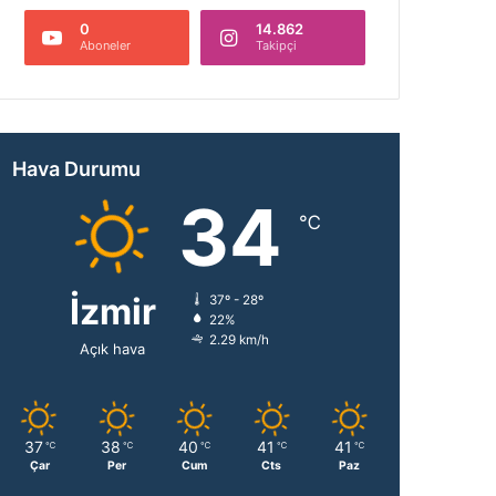
0
14.862
Aboneler
Takipçi
Hava Durumu
34
℃
İzmir
37º - 28º
22%
2.29 km/h
Açık hava
37
38
40
41
41
℃
℃
℃
℃
℃
Çar
Per
Cum
Cts
Paz