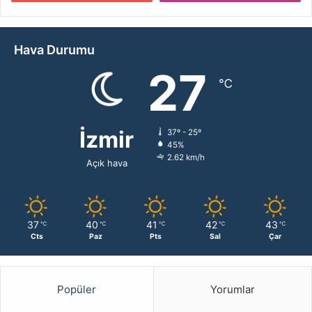
Hava Durumu
27
℃
İzmir
37º - 25º
45%
2.62 km/h
Açık hava
37
40
41
42
43
℃
℃
℃
℃
℃
Cts
Paz
Pts
Sal
Çar
Popüler
Yorumlar