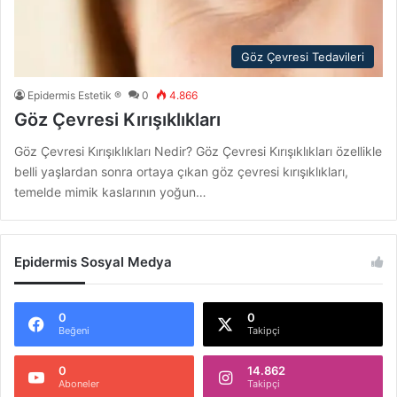
Göz Çevresi Tedavileri
Epidermis Estetik ®
0
4.866
Göz Çevresi Kırışıklıkları
Göz Çevresi Kırışıklıkları Nedir? Göz Çevresi Kırışıklıkları özellikle
belli yaşlardan sonra ortaya çıkan göz çevresi kırışıklıkları,
temelde mimik kaslarının yoğun…
Epidermis Sosyal Medya
0
0
Beğeni
Takipçi
0
14.862
Aboneler
Takipçi