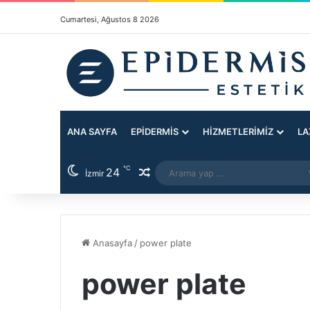
Cumartesi, Ağustos 8 2026
ANA SAYFA
EPIDERMIS
HIZMETLERIMIZ
LA
℃
24
Rastgele Makale
İzmir
Anasayfa
/
power plate
power plate