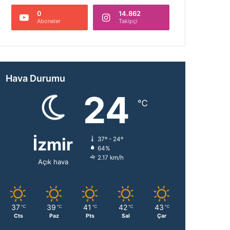
0
14.862
Aboneler
Takipçi
Hava Durumu
24
℃
İzmir
37º - 24º
64%
2.17 km/h
Açık hava
37
39
41
42
43
℃
℃
℃
℃
℃
Cts
Paz
Pts
Sal
Çar