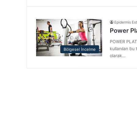
Epidermis Est
Power Pl
POWER PLATE 
kullanılan bu 
Bölgesel İncelme
olarak…