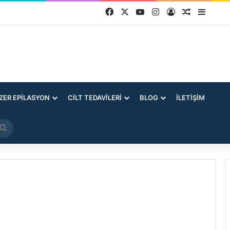
Facebook
X
YouTube
Instagram
Kayıt Ol
Rastgele 
Kenar
ZER EPILASYON
CILT TEDAVILERI
BLOG
İLETIŞIM
Arama
yap
...