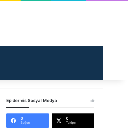
Makale
 Bölmesi
Epidermis Sosyal Medya
0
0
Beğeni
Takipçi