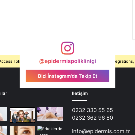
@epidermispoliklinigi
ccess Token is expired, Go to the Theme options page > Integrations, t
Bizi İnstagram'da Takip Et
ılar
İletişim
0232 330 55 65
0232 362 96 80
info@epidermis.com.tr