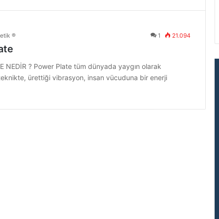
etik ®
1
21.094
ate
NEDİR ? Power Plate tüm dünyada yaygın olarak
teknikte, ürettiği vibrasyon, insan vücuduna bir enerji