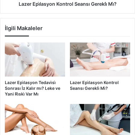
r
a
Lazer Epi̇lasyon Kontrol Seansı Gerekli̇ Mi̇?
?
s
y
o
İlgili Makaleler
n
K
o
n
t
r
o
l
S
Lazer Epi̇lasyon Tedavi̇si̇
Lazer Epi̇lasyon Kontrol
e
Sonrası İz Kalır mı? Leke ve
Seansı Gerekli̇ Mi̇?
a
Yani Ri̇ski̇ Var Mı
n
s
ı
G
e
r