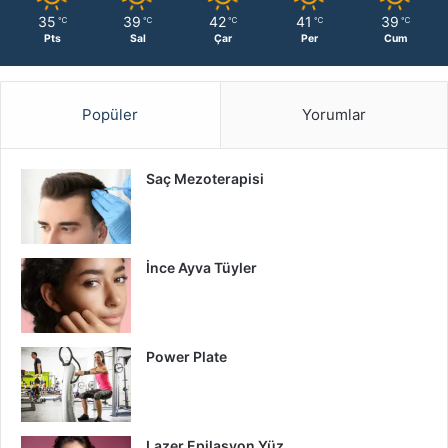
35
39
42
41
39
℃
℃
℃
℃
℃
Pts
Sal
Çar
Per
Cum
Popüler
Yorumlar
Saç Mezoterapisi
İnce Ayva Tüyler
Power Plate
Lazer Epilasyon Yüz