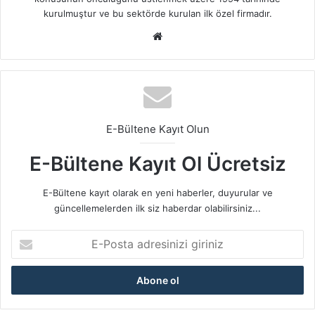
kurulmuştur ve bu sektörde kurulan ilk özel firmadır.
We
b
sit
esi
E-Bültene Kayıt Olun
E-Bültene Kayıt Ol Ücretsiz
E-Bültene kayıt olarak en yeni haberler, duyurular ve
güncellemelerden ilk siz haberdar olabilirsiniz...
E
-
P
o
s
t