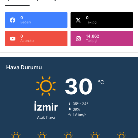
0
0
Beğeni
Takipçi
0
14.862
Aboneler
Takipçi
Hava Durumu
30
℃
İzmir
35º - 24º
39%
1.8 km/h
Açık hava