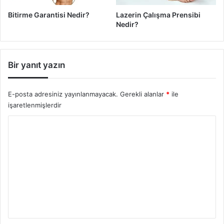
e
k
Bitirme Garantisi Nedir?
Lazerin Çalışma Prensibi
l
Nedir?
i̇
M
i̇
Bir yanıt yazın
?
E-posta adresiniz yayınlanmayacak.
Gerekli alanlar
*
ile
işaretlenmişlerdir
Y
o
r
u
m
*