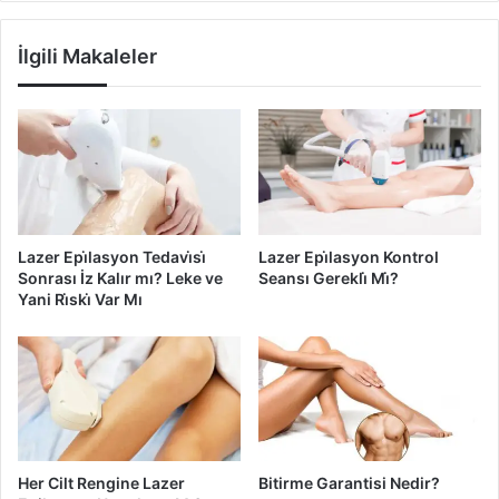
r
y
ı
o
İlgili Makaleler
,
n
A
H
y
a
v
m
a
i̇
T
l
ü
e
y
l
l
i̇
Lazer Epi̇lasyon Tedavi̇si̇
Lazer Epi̇lasyon Kontrol
e
k
Sonrası İz Kalır mı? Leke ve
Seansı Gerekli̇ Mi̇?
r
?
Yani Ri̇ski̇ Var Mı
?
Her Cilt Rengine Lazer
Bitirme Garantisi Nedir?