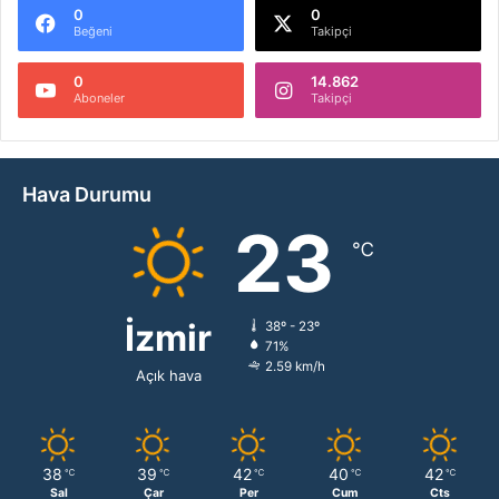
0
0
Beğeni
Takipçi
0
14.862
Aboneler
Takipçi
Hava Durumu
23
℃
İzmir
38º - 23º
71%
2.59 km/h
Açık hava
38
39
42
40
42
℃
℃
℃
℃
℃
Sal
Çar
Per
Cum
Cts