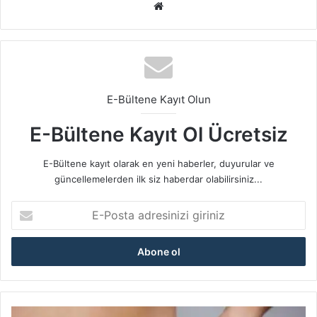
We
b
sit
esi
E-Bültene Kayıt Olun
E-Bültene Kayıt Ol Ücretsiz
E-Bültene kayıt olarak en yeni haberler, duyurular ve
güncellemelerden ilk siz haberdar olabilirsiniz...
E
-
P
o
s
t
a
a
L