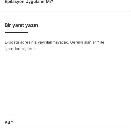
Epilasyon Uygulanır Mı?
Bir yanıt yazın
E-posta adresiniz yayınlanmayacak.
Gerekli alanlar
*
ile
işaretlenmişlerdir
Y
o
r
u
m
*
Ad
*